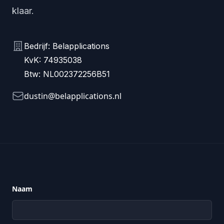
klaar.
KVK
Bedrijf: Belapplications
KvK: 74935038
Btw: NL002372256B51
E-mail
dustin@belapplications.nl
Naam